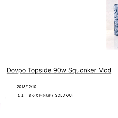
Dovpo Topside 90w Squonker Mod
2018/12/10
１１，８００円(税別）SOLD OUT