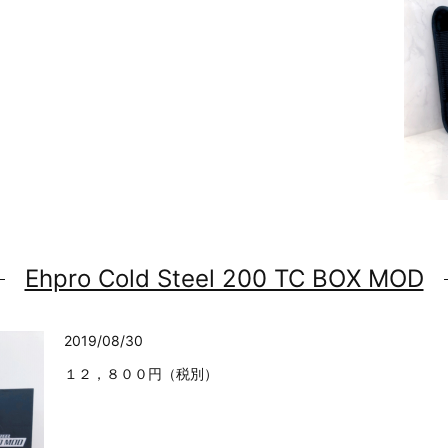
Ehpro Cold Steel 200 TC BOX MOD
2019/08/30
１２，８００円（税別）