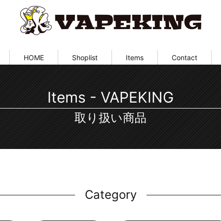
HOME
Shoplist
Items
Contact
Items - VAPEKING
取り扱い商品
Category