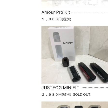
Amour Pro Kit
９，８００円(税別）
JUSTFOG MINIFIT
２，９８０円(税別）SOLD OUT