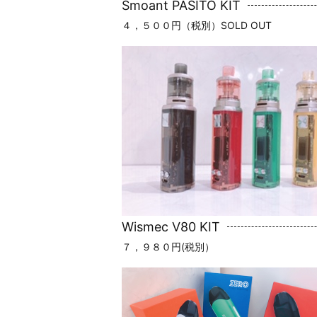
Smoant PASITO KIT
４，５００円（税別）SOLD OUT
Wismec V80 KIT
７，９８０円(税別）