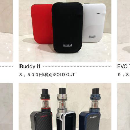
iBuddy i1
EVO 
８，５００円(税別)SOLD OUT
９，８