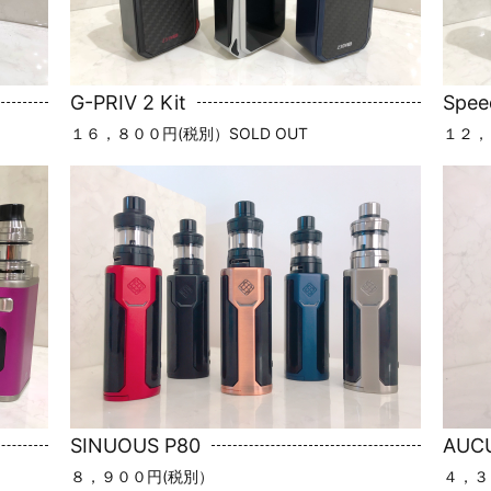
G-PRIV 2 Kit
Spee
１６，８００円(税別）SOLD OUT
１２，８
SINUOUS P80
AUC
８，９００円(税別）
４，３