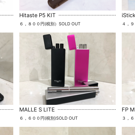
Hitaste P5 KIT
iStic
６，８００円(税別）SOLD OUT
４，９
MALLE S LITE
FP Mi
６，６００円(税別)SOLD OUT
３，６８