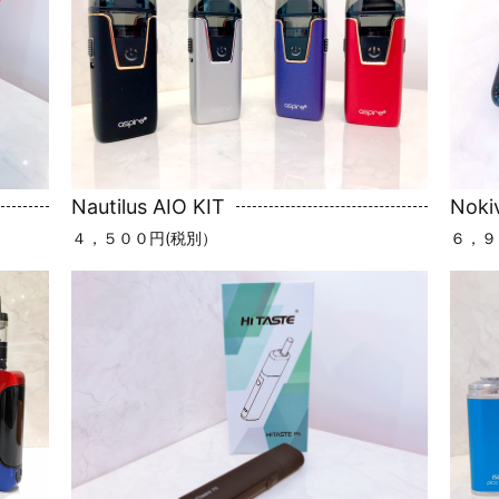
Nautilus AIO KIT
Noki
４，５００円(税別）
６，９