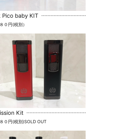
k Pico baby KIT
８０円(税別）
ssion Kit
０円(税別)SOLD OUT