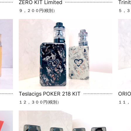
ZERO KIT Limited
Trini
９，２００円(税別）
５，３
Teslacigs POKER 218 KIT
ORI
１２，３００円(税別）
１１，