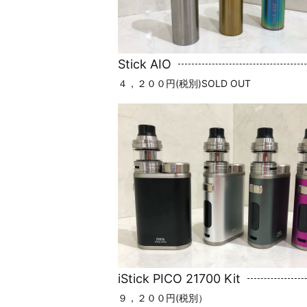
Stick AIO
４，２００円(税別)SOLD OUT
iStick PICO 21700 Kit
９，２００円(税別）