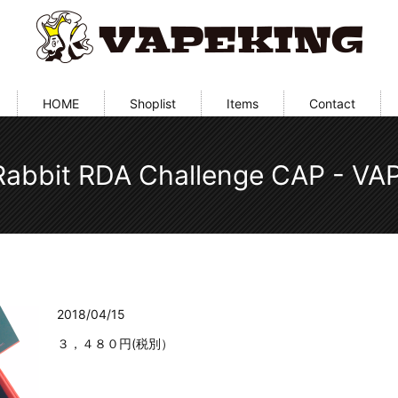
HOME
Shoplist
Items
Contact
Rabbit RDA Challenge CAP - VA
2018/04/15
３，４８０円(税別）