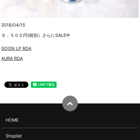
2018/04/15
９，５００円(税別）さらにSALE中
GOON LP RDA
AURA RDA
HOME
Shoplist