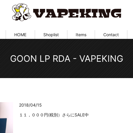
HOME
Shoplist
Items
Contact
GOON LP RDA - VAPEKING
2018/04/15
１１，０００円(税別）さらにSALE中