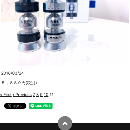
2018/03/24
５，８８０円(税別）
« First
‹ Previous
7
8
9
10
11