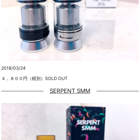
2018/03/24
４，８００円（税別）SOLD OUT
SERPENT SMM