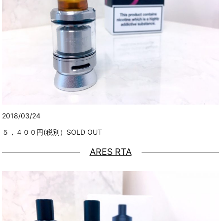
2018/03/24
５，４００円(税別）SOLD OUT
ARES RTA