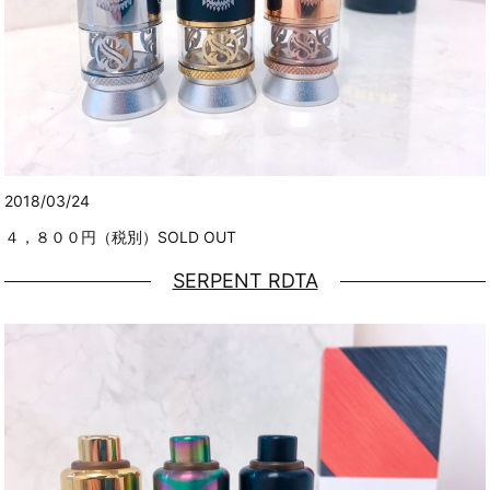
2018/03/24
４，８００円（税別）SOLD OUT
SERPENT RDTA