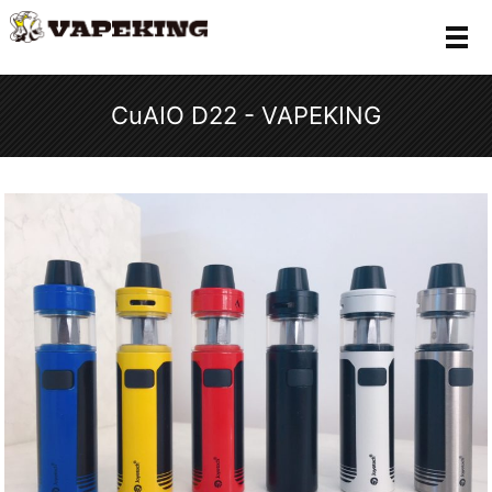
メ
CuAIO D22 - VAPEKING