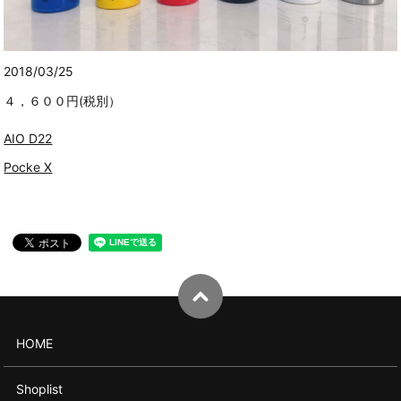
2018/03/25
４，６００円(税別）
AIO D22
Pocke X
HOME
Shoplist