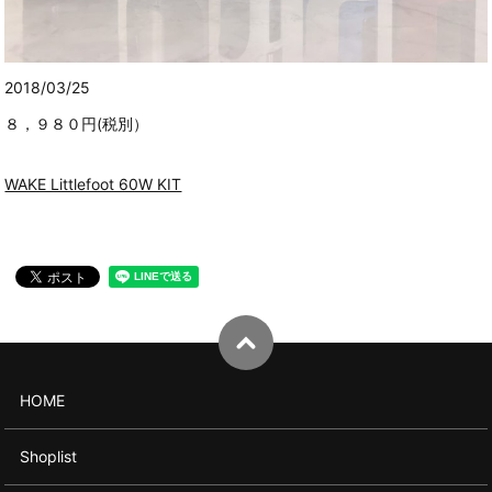
2018/03/25
８，９８０円(税別）
WAKE Littlefoot 60W KIT
HOME
Shoplist