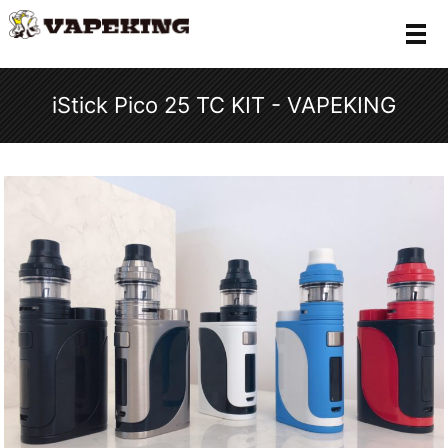
メ
iStick Pico 25 TC KIT - VAPEKING