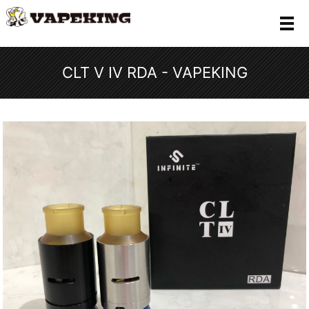
メ
CLT V Ⅳ RDA - VAPEKING