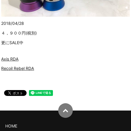
2018/04/28
４，９００円(税別)
更にSALE中
Axis RDA
Recoil Rebel RDA
HOME