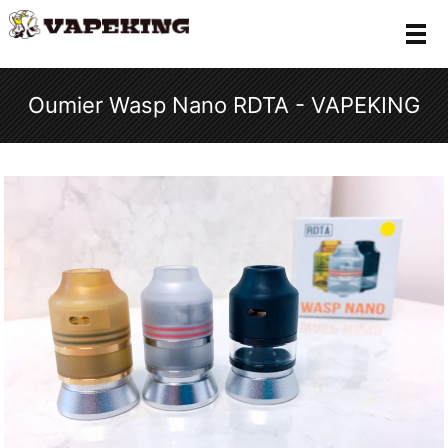
メ
Oumier Wasp Nano RDTA - VAPEKING