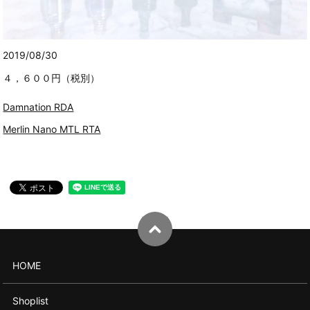
2019/08/30
４，６００円（税別）
Damnation RDA
Merlin Nano MTL RTA
HOME
Shoplist