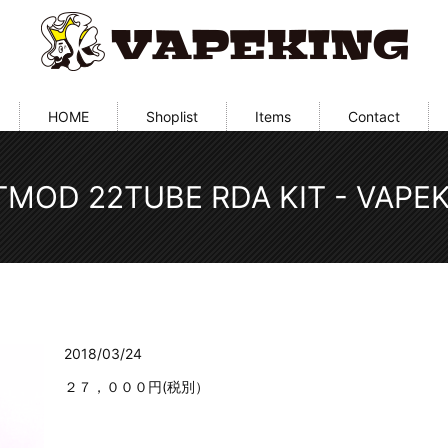
HOME
Shoplist
Items
Contact
MOD 22TUBE RDA KIT - VAPE
2018/03/24
２７，０００円(税別）