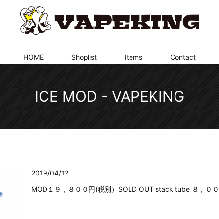
HOME
Shoplist
Items
Contact
ICE MOD - VAPEKING
2019/04/12
MOD１９，８００円(税別）SOLD OUT stack tube ８，０