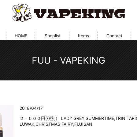
HOME
Shoplist
Items
Contact
FUU - VAPEKING
2018/04/17
２，５００円(税別） LADY GREY,SUMMERTIME,TRINITARIO,
LUWAK,CHRISTMAS FAIRY,FUJISAN