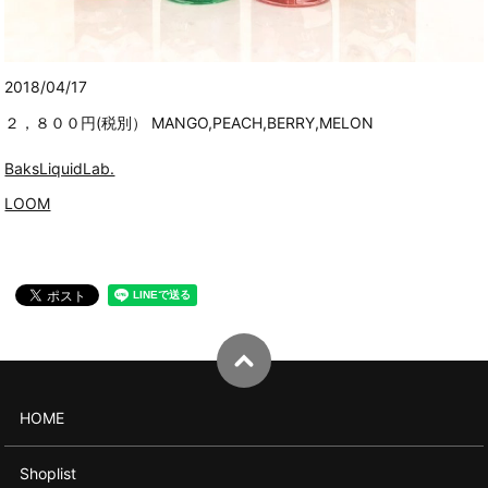
2018/04/17
２，８００円(税別） MANGO,PEACH,BERRY,MELON
BaksLiquidLab.
LOOM
HOME
Shoplist