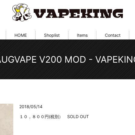
HOME
Shoplist
Items
Contact
AUGVAPE V200 MOD - VAPEKIN
2018/05/14
１０，８００円(税別） SOLD OUT