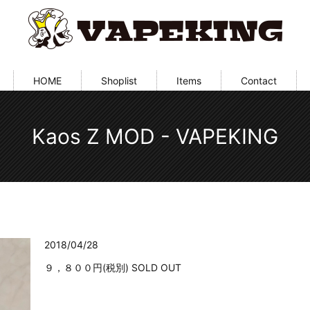
HOME
Shoplist
Items
Contact
Kaos Z MOD - VAPEKING
2018/04/28
９，８００円(税別) SOLD OUT